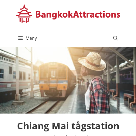
Hoppa
till
innehåll
Meny
Chiang Mai tågstation