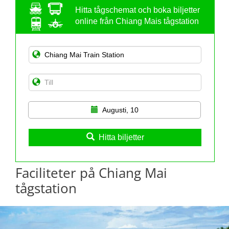
Hitta tågschemat och boka biljetter
online från Chiang Mais tågstation
Augusti, 10
Hitta biljetter
Faciliteter på Chiang Mai
tågstation