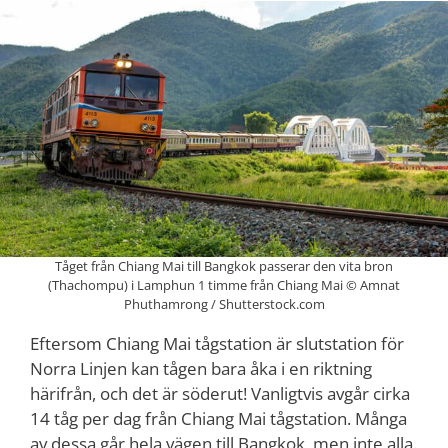
Tåget från Chiang Mai till Bangkok passerar den vita bron
(Thachompu) i Lamphun 1 timme från Chiang Mai © Amnat
Phuthamrong / Shutterstock.com
Eftersom Chiang Mai tågstation är slutstation för
Norra Linjen kan tågen bara åka i en riktning
härifrån, och det är söderut! Vanligtvis avgår cirka
14 tåg per dag från Chiang Mai tågstation. Många
av dessa går hela vägen till Bangkok, men inte alla.