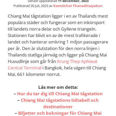
Senast uppdaterad
11 december, 2023
Publicerad
30 juli, 2023
av
Kamolchat Thanaditsayakun
Chiang Mai tågstation ligger i en av Thailands mest
populära städer och fungerar som en inkörsport
till landets norra delar och Gyllene triangeln.
Stationen har blivit en av de mest trafikerade i
landet och hanterar omkring 1 miljon passagerare
per år. Den är slutstation för den norra linjen i
Thailands statliga järnväg och ligger på Chiang Mai
Huvudlinje som går från
Krung Thep Aphiwat
Central Terminal
i Bangkok, hela vägen till Chiang
Mai, 661 kilometer norrut.
Läs mer om detta:
–
Hur du tar dig till Chiang Mai tågstation
–
Chiang Mai tågstations tidtabell och
destinationer
–
Biljetter och bokningar för Chiang Mai