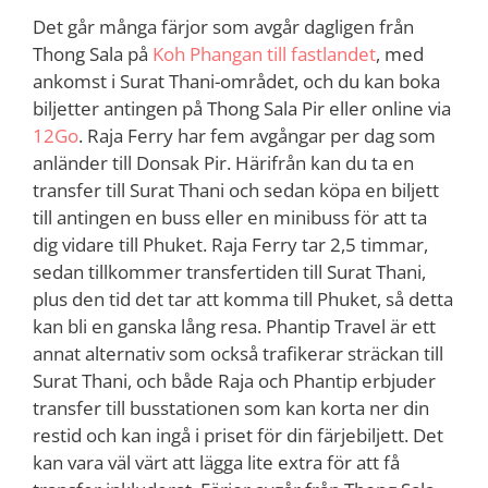
Det går många färjor som avgår dagligen från
Thong Sala på
Koh Phangan till fastlandet
, med
ankomst i Surat Thani-området, och du kan boka
biljetter antingen på Thong Sala Pir eller online via
12Go
. Raja Ferry har fem avgångar per dag som
anländer till Donsak Pir. Härifrån kan du ta en
transfer till Surat Thani och sedan köpa en biljett
till antingen en buss eller en minibuss för att ta
dig vidare till Phuket. Raja Ferry tar 2,5 timmar,
sedan tillkommer transfertiden till Surat Thani,
plus den tid det tar att komma till Phuket, så detta
kan bli en ganska lång resa. Phantip Travel är ett
annat alternativ som också trafikerar sträckan till
Surat Thani, och både Raja och Phantip erbjuder
transfer till busstationen som kan korta ner din
restid och kan ingå i priset för din färjebiljett. Det
kan vara väl värt att lägga lite extra för att få