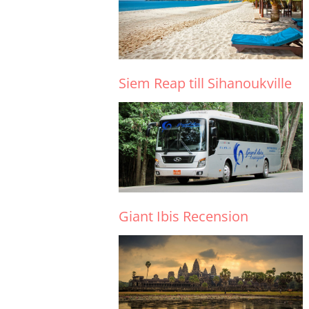
Siem Reap till Sihanoukville
Giant Ibis Recension