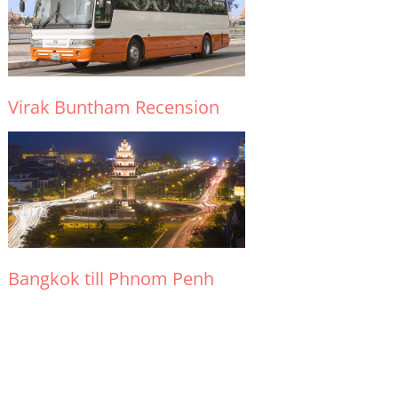
Virak Buntham Recension
Bangkok till Phnom Penh