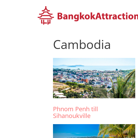
Hoppa
till
innehåll
Cambodia
Phnom Penh till
Sihanoukville