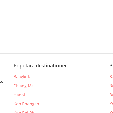
Populära destinationer
P
Bangkok
B
ss
Chiang Mai
B
Hanoi
B
Koh Phangan
K
Koh Phi Phi
K