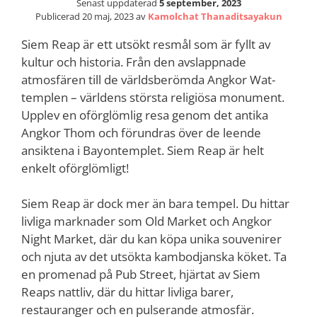
Senast uppdaterad
5 september, 2023
Publicerad
20 maj, 2023
av
Kamolchat Thanaditsayakun
Siem Reap är ett utsökt resmål som är fyllt av
kultur och historia. Från den avslappnade
atmosfären till de världsberömda Angkor Wat-
templen – världens största religiösa monument.
Upplev en oförglömlig resa genom det antika
Angkor Thom och förundras över de leende
ansiktena i Bayontemplet. Siem Reap är helt
enkelt oförglömligt!
Siem Reap är dock mer än bara tempel. Du hittar
livliga marknader som Old Market och Angkor
Night Market, där du kan köpa unika souvenirer
och njuta av det utsökta kambodjanska köket. Ta
en promenad på Pub Street, hjärtat av Siem
Reaps nattliv, där du hittar livliga barer,
restauranger och en pulserande atmosfär.