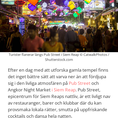
Turister flanerar längs Pub Street i Siem Reap © CatwalkPhotos /
Shutterstock.com
Efter en dag med att utforska gamla tempel finns
det inget bättre sätt att varva ner än att fördjupa
sig i den livliga atmosfären på
Pub Street
och
Angkor Night Market
i Siem Reap
. Pub Street,
epicentrum för Siem Reaps nattliv, är ett livligt nav
av restauranger, barer och klubbar där du kan
provsmaka lokala rätter, smutta på uppfriskande
cocktails och dansa hela natten.