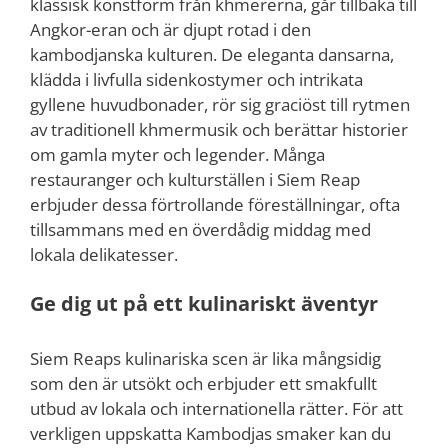
klassisk konstform från khmererna, går tillbaka till
Angkor-eran och är djupt rotad i den
kambodjanska kulturen. De eleganta dansarna,
klädda i livfulla sidenkostymer och intrikata
gyllene huvudbonader, rör sig graciöst till rytmen
av traditionell khmermusik och berättar historier
om gamla myter och legender. Många
restauranger och kulturställen i Siem Reap
erbjuder dessa förtrollande föreställningar, ofta
tillsammans med en överdådig middag med
lokala delikatesser.
Ge dig ut på ett kulinariskt äventyr
Siem Reaps kulinariska scen är lika mångsidig
som den är utsökt och erbjuder ett smakfullt
utbud av lokala och internationella rätter. För att
verkligen uppskatta Kambodjas smaker kan du