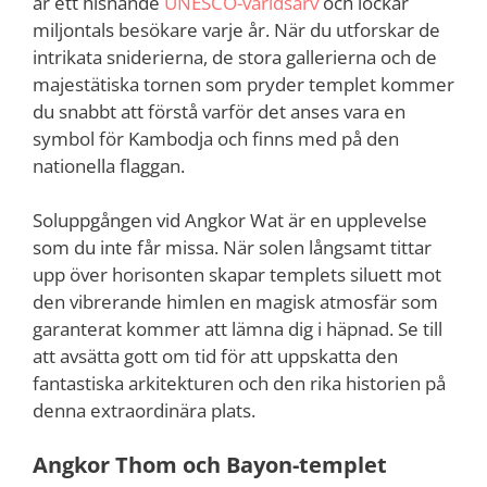
är ett hisnande
UNESCO-världsarv
och lockar
miljontals besökare varje år. När du utforskar de
intrikata sniderierna, de stora gallerierna och de
majestätiska tornen som pryder templet kommer
du snabbt att förstå varför det anses vara en
symbol för Kambodja och finns med på den
nationella flaggan.
Soluppgången vid Angkor Wat är en upplevelse
som du inte får missa. När solen långsamt tittar
upp över horisonten skapar templets siluett mot
den vibrerande himlen en magisk atmosfär som
garanterat kommer att lämna dig i häpnad. Se till
att avsätta gott om tid för att uppskatta den
fantastiska arkitekturen och den rika historien på
denna extraordinära plats.
Angkor Thom och Bayon-templet