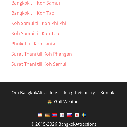
Bangkok till Koh Samui
Bangkok till Koh Tao
Koh Samui till Koh Phi Phi
Koh Samui till Koh Tao
Phuket till Koh Lanta
Surat Thani till Koh Phangan
Surat Thani till Koh Samui
Om BangkokAttractions
Integritetspolicy
Kontakt
Golf Weather
© 2015-2026 BangkokAttractions