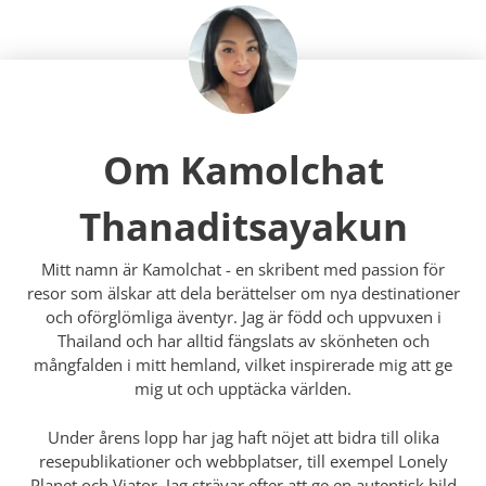
Om Kamolchat
Thanaditsayakun
Mitt namn är Kamolchat - en skribent med passion för
resor som älskar att dela berättelser om nya destinationer
och oförglömliga äventyr. Jag är född och uppvuxen i
Thailand och har alltid fängslats av skönheten och
mångfalden i mitt hemland, vilket inspirerade mig att ge
mig ut och upptäcka världen.
Under årens lopp har jag haft nöjet att bidra till olika
resepublikationer och webbplatser, till exempel Lonely
Planet och Viator. Jag strävar efter att ge en autentisk bild