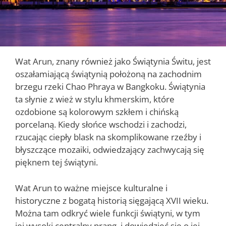
Wat Arun, znany również jako Świątynia Świtu, jest
oszałamiającą świątynią położoną na zachodnim
brzegu rzeki Chao Phraya w Bangkoku. Świątynia
ta słynie z wież w stylu khmerskim, które
ozdobione są kolorowym szkłem i chińską
porcelaną. Kiedy słońce wschodzi i zachodzi,
rzucając ciepły blask na skomplikowane rzeźby i
błyszczące mozaiki, odwiedzający zachwycają się
pięknem tej świątyni.
Wat Arun to ważne miejsce kulturalne i
historyczne z bogatą historią sięgającą XVII wieku.
Można tam odkryć wiele funkcji świątyni, w tym
jej wysoki centralny prang, i dowiedzieć się o jej