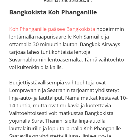
HGalina / Shutterstock, Inc.
Bangkokista Koh Phanganille
Koh Phanganille pääsee Bangkokista
nopeimmin
lentämällä naapurisaarelle Koh Samuille ja
ottamalla 30 minuutin lautan. Bangkok Airways
tarjoaa lähes tuntikohtaisia lentoja
Suvarnabhumin lentoasemalta. Tämä vaihtoehto
voi kuitenkin olla kallis.
Budjettiystävällisempiä vaihtoehtoja ovat
Lomprayahin ja Seatranin tarjoamat yhdistetyt
linja-auto- ja lauttaliput. Nämä matkat kestävät 10-
14 tuntia, mutta ovat mukavia ja luotettavia.
Vaihtoehtoisesti voit matkustaa Bangkokista
yöjunalla Surat Thaniin, sieltä linja-autolla
lauttalaiturille ja lopulta lautalla Koh Phanganille.
Saatavilla on yhdistettyjä juna-, linja-auto- ja