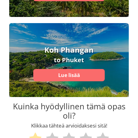
Koh Phangan
to Phuket
Lue lisää
Kuinka hyödyllinen tämä opas
oli?
Klikkaa tähteä arvioidaksesi sitä!