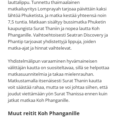
lauttalippu. Tunnettu thaimaalainen
matkailuyritys Lomprayah tarjoaa päivittäin kaksi
lähtöä Phuketista, ja matka kestää yhteensä noin
7,5 tuntia. Matkaan sisältyy bussimatka Phuketin
kaupungista Surat Thaniin ja nopea lautta Koh
Phanganille. Vaihtoehtoisesti Seatran Discovery ja
Phantip tarjoavat yhdistettyjä lippuja, joiden
matka-ajat ja hinnat vaihtelevat.
Yhdistelmälipun varaaminen hyvämaineisen
välittäjän kautta on suositeltavaa, sillä se helpottaa
matkasuunnitelmia ja takaa mielenrauhan.
Matkustamalla itsenäisesti Surat Thanin kautta
voit säästää rahaa, mutta se voi johtaa siihen, että
joudut viettämään yön Surat Thanissa ennen kuin
jatkat matkaa Koh Phanganille.
Muut reitit Koh Phanganille