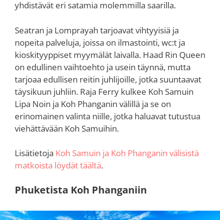
yhdistävät eri satamia molemmilla saarilla.
Seatran ja Lomprayah tarjoavat vihtyyisiä ja
nopeita palveluja, joissa on ilmastointi, wc:t ja
kioskityyppiset myymälät laivalla. Haad Rin Queen
on edullinen vaihtoehto ja usein täynnä, mutta
tarjoaa edullisen reitin juhlijoille, jotka suuntaavat
täysikuun juhliin. Raja Ferry kulkee Koh Samuin
Lipa Noin ja Koh Phanganin välillä ja se on
erinomainen valinta niille, jotka haluavat tutustua
viehättävään Koh Samuihin.
Lisätietoja
Koh Samuin ja Koh Phanganin välisistä
matkoista löydät täältä
.
Phuketista Koh Phanganiin