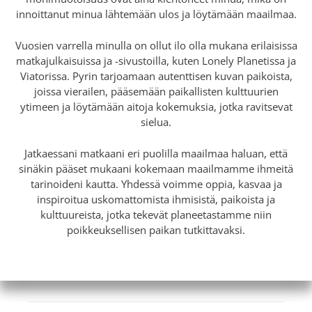
innoittanut minua lähtemään ulos ja löytämään maailmaa.
Vuosien varrella minulla on ollut ilo olla mukana erilaisissa
matkajulkaisuissa ja -sivustoilla, kuten Lonely Planetissa ja
Viatorissa. Pyrin tarjoamaan autenttisen kuvan paikoista,
joissa vierailen, pääsemään paikallisten kulttuurien
ytimeen ja löytämään aitoja kokemuksia, jotka ravitsevat
sielua.
Jatkaessani matkaani eri puolilla maailmaa haluan, että
sinäkin pääset mukaani kokemaan maailmamme ihmeitä
tarinoideni kautta. Yhdessä voimme oppia, kasvaa ja
inspiroitua uskomattomista ihmisistä, paikoista ja
kulttuureista, jotka tekevät planeetastamme niin
poikkeuksellisen paikan tutkittavaksi.