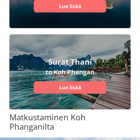
Lue lisää
Surat Thani
to Koh Phangan
Lue lisää
Matkustaminen Koh
Phanganilta