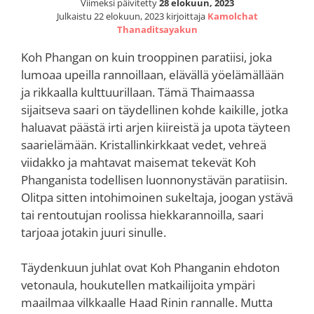
Viimeksi päivitetty
28 elokuun, 2023
Julkaistu
22 elokuun, 2023
kirjoittaja
Kamolchat
Thanaditsayakun
Koh Phangan on kuin trooppinen paratiisi, joka
lumoaa upeilla rannoillaan, elävällä yöelämällään
ja rikkaalla kulttuurillaan. Tämä Thaimaassa
sijaitseva saari on täydellinen kohde kaikille, jotka
haluavat päästä irti arjen kiireistä ja upota täyteen
saarielämään. Kristallinkirkkaat vedet, vehreä
viidakko ja mahtavat maisemat tekevät Koh
Phanganista todellisen luonnonystävän paratiisin.
Olitpa sitten intohimoinen sukeltaja, joogan ystävä
tai rentoutujan roolissa hiekkarannoilla, saari
tarjoaa jotakin juuri sinulle.
Täydenkuun juhlat ovat Koh Phanganin ehdoton
vetonaula, houkutellen matkailijoita ympäri
maailmaa vilkkaalle Haad Rinin rannalle. Mutta