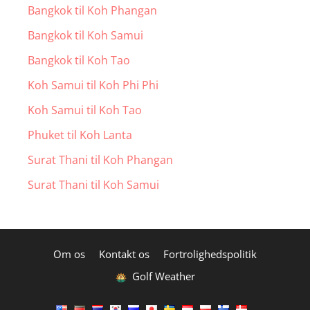
Bangkok til Koh Phangan
Bangkok til Koh Samui
Bangkok til Koh Tao
Koh Samui til Koh Phi Phi
Koh Samui til Koh Tao
Phuket til Koh Lanta
Surat Thani til Koh Phangan
Surat Thani til Koh Samui
Om os
Kontakt os
Fortrolighedspolitik
Golf Weather