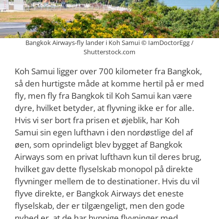
Bangkok Airways-fly lander i Koh Samui © IamDoctorEgg /
Shutterstock.com
Koh Samui ligger over 700 kilometer fra Bangkok,
så den hurtigste måde at komme hertil på er med
fly, men fly fra Bangkok til Koh Samui kan være
dyre, hvilket betyder, at flyvning ikke er for alle.
Hvis vi ser bort fra prisen et øjeblik, har Koh
Samui sin egen lufthavn i den nordøstlige del af
øen, som oprindeligt blev bygget af Bangkok
Airways som en privat lufthavn kun til deres brug,
hvilket gav dette flyselskab monopol på direkte
flyvninger mellem de to destinationer. Hvis du vil
flyve direkte, er Bangkok Airways det eneste
flyselskab, der er tilgængeligt, men den gode
nyhed er, at de har hyppige flyvninger med