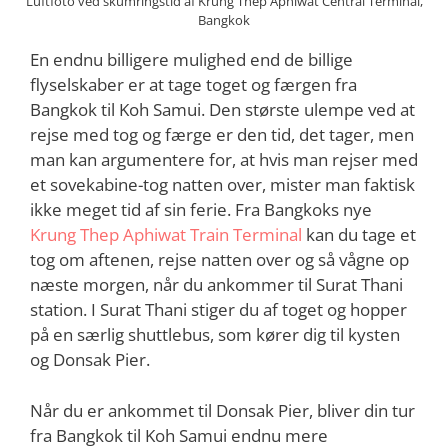
Luftfoto ved skumringstid af Krung Thep Aphiwat Central Terminal,
Bangkok
En endnu billigere mulighed end de billige
flyselskaber er at tage toget og færgen fra
Bangkok til Koh Samui. Den største ulempe ved at
rejse med tog og færge er den tid, det tager, men
man kan argumentere for, at hvis man rejser med
et sovekabine-tog natten over, mister man faktisk
ikke meget tid af sin ferie. Fra Bangkoks nye
Krung Thep Aphiwat Train Terminal
kan du tage et
tog om aftenen, rejse natten over og så vågne op
næste morgen, når du ankommer til Surat Thani
station. I Surat Thani stiger du af toget og hopper
på en særlig shuttlebus, som kører dig til kysten
og Donsak Pier.
Når du er ankommet til Donsak Pier, bliver din tur
fra Bangkok til Koh Samui endnu mere