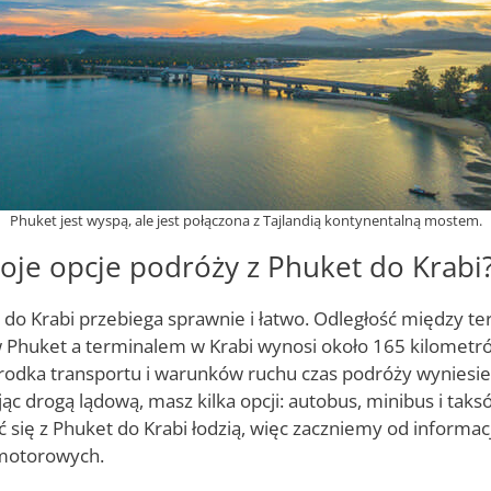
Phuket jest wyspą, ale jest połączona z Tajlandią kontynentalną mostem.
woje opcje podróży z Phuket do Krabi
 do Krabi przebiega sprawnie i łatwo. Odległość między t
huket a terminalem w Krabi wynosi około 165 kilometró
odka transportu i warunków ruchu czas podróży wyniesie
ąc drogą lądową, masz kilka opcji: autobus, minibus i tak
 się z Phuket do Krabi łodzią, więc zaczniemy od informac
 motorowych.