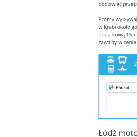
podziwiać przep
Promy wypływają
w Krabi około go
dodatkową 15-mi
zawarty w cenie 
Z
Łódź moto