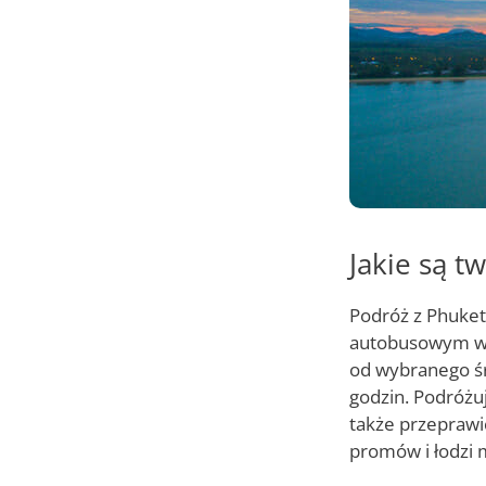
Jakie są t
Podróż z Phuket
autobusowym w P
od wybranego śr
godzin. Podróżuj
także przeprawić
promów i łodzi