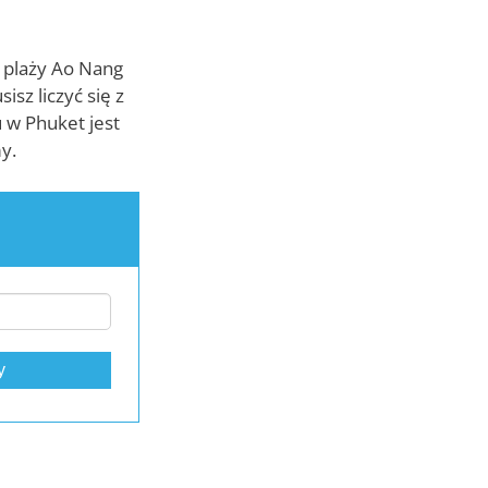
a plaży Ao Nang
isz liczyć się z
 w Phuket jest
y.
y