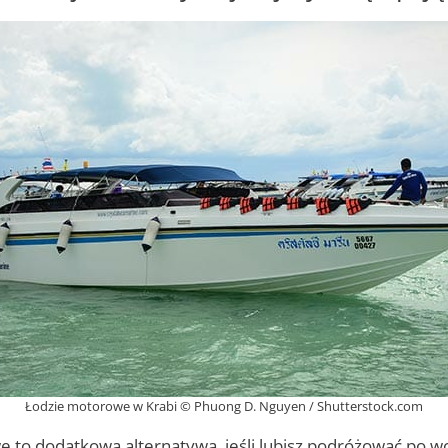
Łodzie motorowe w Krabi © Phuong D. Nguyen / Shutterstock.com
 to dodatkowa alternatywa, jeśli lubisz podróżować po w