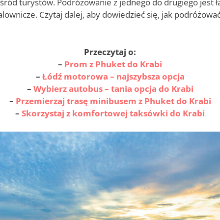
śród turystów. Podróżowanie z jednego do drugiego jest ł
lownicze. Czytaj dalej, aby dowiedzieć się, jak podróżowa
Przeczytaj o:
–
Prom z Phuket do Krabi
–
Łódź motorowa –
najszybsza opcja
–
Wybierz
autobus – tania opcja do Krabi
–
Przemierzaj trasę
minibusem z Phuket do Krabi
–
Skorzystaj z komfortowej
taksówki do Krabi