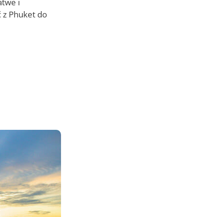
atwe i
ć z Phuket do