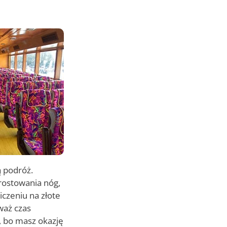
 podróż.
rostowania nóg,
czeniu na złote
waż czas
, bo masz okazję