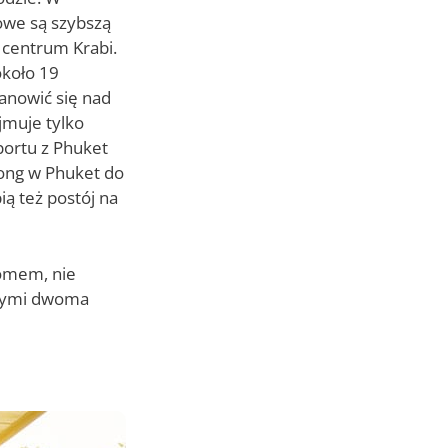
owe są szybszą
 centrum Krabi.
około 19
anowić się nad
jmuje tylko
portu z Phuket
Rong w Phuket do
ą też postój na
romem, nie
y tymi dwoma