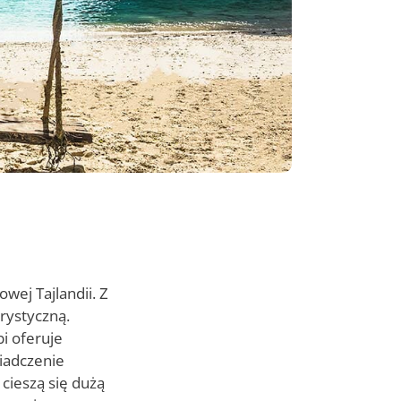
wej Tajlandii. Z
urystyczną.
bi oferuje
iadczenie
 cieszą się dużą