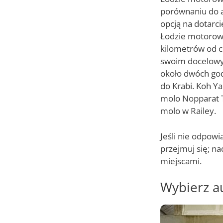
porównaniu do 
opcją na dotarci
Łodzie motorowe
kilometrów od c
swoim docelowym
około dwóch god
do Krabi. Koh Y
molo Nopparat T
molo w Railey.
Jeśli nie odpow
przejmuj się; n
miejscami.
Wybierz au