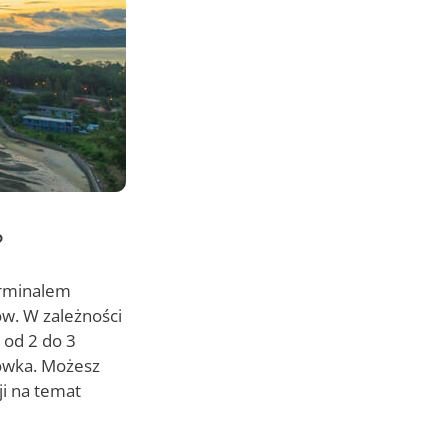
?
erminalem
w. W zależności
 od 2 do 3
sówka. Możesz
ji na temat