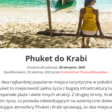
Phuket do Krabi
Ostatnia aktualizacja:
26 sierpnia, 2023
Opublikowano:
26 sierpnia, 2023
przez
Kamolchat Thanaditsayakun
o dwa najbardziej popularne miejsca turystyczne w południo
uket to miejscowość pełna życia z bogatą infrastrukturą t
paniałe plaże i wiele innych atrakcji. Z drugiej strony, Kra
ytm życia, co pozwala odwiedzającym na autentyczne dośw
astujące atmosfery Phuket i Krabi sprawiają, że oba miejsca