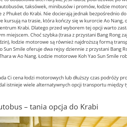
autobusów, taksówek, minibusów i promów, łodzie motor
e z Phuket do Krabi. Nie docierają jednak bezpośrednio do
 kursują na trasie, która kończy się w kurorcie Ao Nang, 
entrum Krabi. Dlatego przed wyborem tej opcji warto zast
 miejscem. Choć szybka (trasa z przystani Bang Rong za
zin), łodzie motorowe są również najdroższą formą trans
ao Sun Smile oferuje dwa rejsy dziennie z przystani Bang 
hara w Ao Nang. Łodzie motorowe Koh Yao Sun Smile robi
iada Ci cena łodzi motorowych lub dłuższy czas podróży p
adal istnieje wiele alternatywnych opcji transportu międz
tobus – tania opcja do Krabi