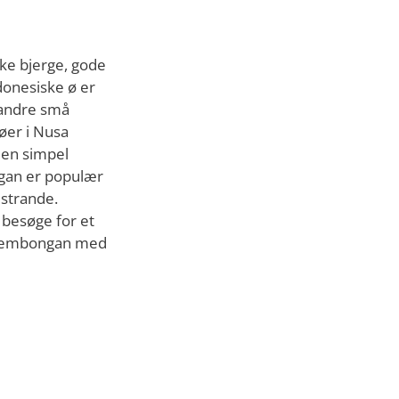
kke bjerge, gode
donesiske ø er
 andre små
øer i Nusa
 en simpel
ngan er populær
dstrande.
t besøge for et
sa Lembongan med