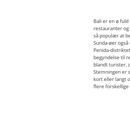
Bali er en ø ful
restauranter og
så populær at b
Sunda-øer også 
Penida-distrikte
begyndelse til 
blandt turister
Stemningen er sta
kort eller lang
flere forskellig