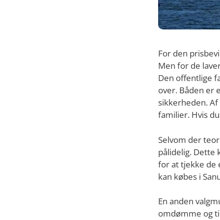
For den prisbevi
Men for de lave
Den offentlige f
over. Båden er e
sikkerheden. Af 
familier. Hvis du
Selvom der teore
pålidelig. Dette
for at tjekke de
kan købes i Sanu
En anden valgmu
omdømme og tilb