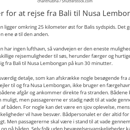
chanthubha / Shutterstock.com
 for at rejse fra Bali til Nusa Lemb
igger omkring 25 kilometer øst for Balis sydspids. Det gør
n ene ø til den anden.
har ingen lufthavn, så vandvejen er den eneste mulighe
dskillige rejsemuligheder til søs, herunder færger og hurt
ig fra Bali til Nusa Lembongan på kun 30 minutter.
ærdig detalje, som kan afskrække nogle besøgende fra at
ejler til og fra Nusa Lembongan, ikke bruger en færgehavn 
 bådene afgår og ankommer direkte fra stranden. Bådene
 muligt, men passagererne er stadig nødt til at vade gen
af båden. For nogle kan det være en sjov oplevelse, mens
ligheder vil have besvær. Bådpersonalet er der altid for 
t. Men passagererne skal være i stand til at vade genne
in op på båden. Selv folk uden bevægelsesvanskeligheder k