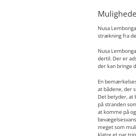
Muligheder
Nusa Lembongan l
strækning fra de
Nusa Lembongan 
dertil. Der er a
der kan bringe d
En bemærkelsesv
at bådene, der s
Det betyder, at
på stranden som
at komme på og 
bevægelsesvanske
meget som mulig
klatre et par tr