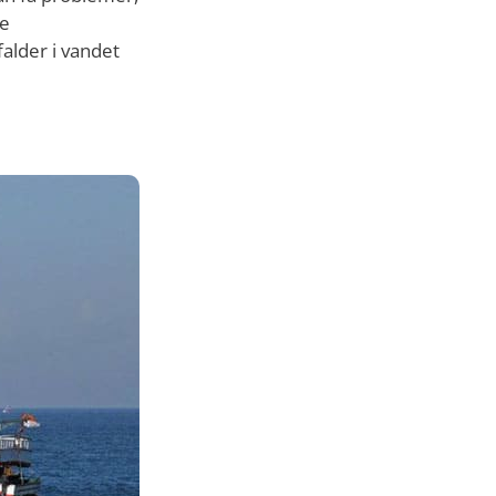
ne
falder i vandet