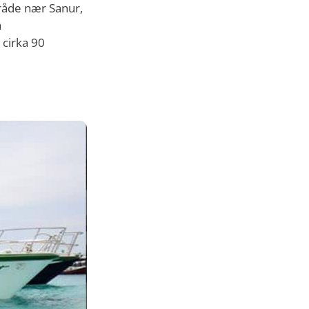
mråde nær Sanur,
a
cirka 90