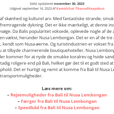
Sidst opdateret
november 30, 2023
Udgivet
september 16, 2023
Af
Kamolchat Thanaditsayakun
d af skønhed og kulturel arv. Med fantastiske strande, smu
 fremragende dykning. Det er ikke mærkeligt, at denne in
esøge. Da Balis popularitet voksede, oplevede nogle af de
en vækst, herunder Nusa Lembongan. Det er en af de tre 
t, kendt som Nusa-øerne. Og turistindustrien er vokset fra
nu at tilbyde charmerende boutiquehoteller. Nusa Lembo
, der kommer for at nyde de smukke koralrev og hvide san
dig roligere end på Bali, hvilket gør det til et godt sted a
t ophold. Det er hurtigt og nemt at komme fra Bali til Nu
e transportmuligheder.
Læs mere om:
–
Rejsemuligheder
fra Bali til Nusa Lembongan
–
Færger fra Bali til Nusa Lembongan
–
Speedbåd fra Bali til Nusa Lembongan