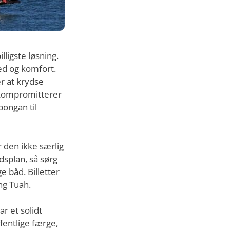
ligste løsning.
ed og komfort.
er at krydse
t kompromitterer
bongan til
r den ikke særlig
idsplan, så sørg
e båd. Billetter
ang Tuah.
r et solidt
fentlige færge,