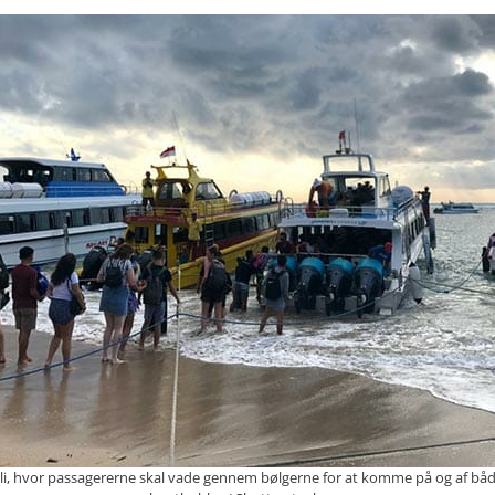
li, hvor passagererne skal vade gennem bølgerne for at komme på og af bå