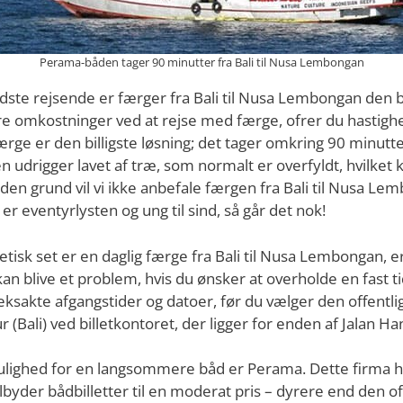
Perama-båden tager 90 minutter fra Bali til Nusa Lembongan
dste rejsende er færger fra Bali til Nusa Lembongan den bil
re omkostninger ved at rejse med færge, ofrer du hastigh
ærge er den billigste løsning; det tager omkring 90 minutt
n udrigger lavet af træ, som normalt er overfyldt, hvilke
den grund vil vi ikke anbefale færgen fra Bali til Nusa Lem
 er eventyrlysten og ung til sind, så går det nok!
tisk set er en daglig færge fra Bali til Nusa Lembongan, e
 kan blive et problem, hvis du ønsker at overholde en fast t
 eksakte afgangstider og datoer, før du vælger den offentlig
r (Bali) ved billetkontoret, der ligger for enden af Jalan H
lighed for en langsommere båd er Perama. Dette firma ha
yder bådbilletter til en moderat pris – dyrere end den of