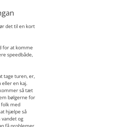
ongan
 det til en kort
d for at komme
igere speedbåde,
 tage turen, er,
eller en kaj.
 kommer så tæt
nem bølgerne for
 folk med
at hjælpe så
m vandet og
an få problemer,