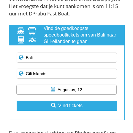
Het vroegste dat je kunt aankomen is om 11:15
uur met DPrabu Fast Boat.
Vind de goedkoopste
speedboottickets om van Bali naar
Gili-eilanden te gaan
Augustus, 12
Vind tickets
Dus, aangezien vluchten van Phuket naar Surat