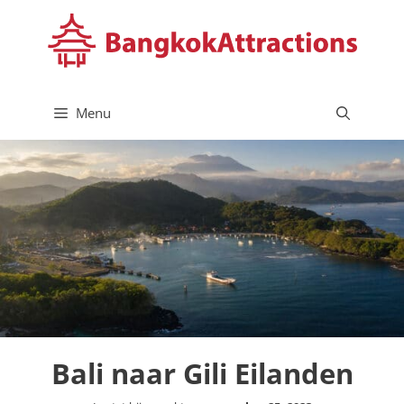
Ga
naar
de
inhoud
Menu
Bali naar Gili Eilanden