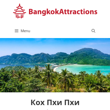
Skip
to
content
Menu
Кох Пхи Пхи