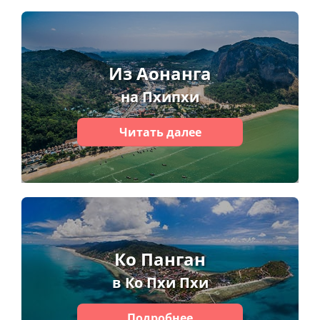
Из Аонанга
на Пхипхи
Читать далее
Ко Панган
в Ко Пхи Пхи
Подробнее