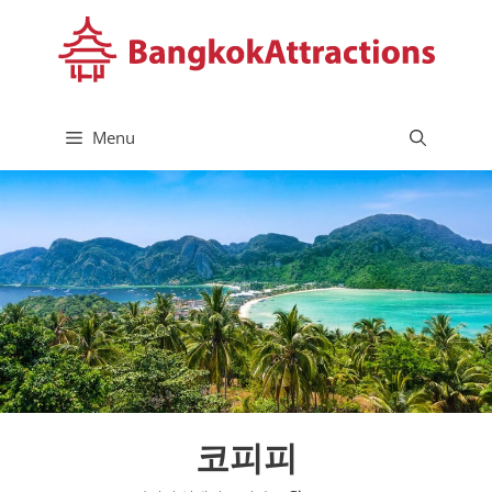
컨
텐
츠
로
건
Menu
너
뛰
기
코피피