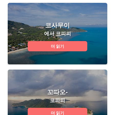
코사무이
에서 코피피
더 읽기
꼬따오-
코피피
더 읽기