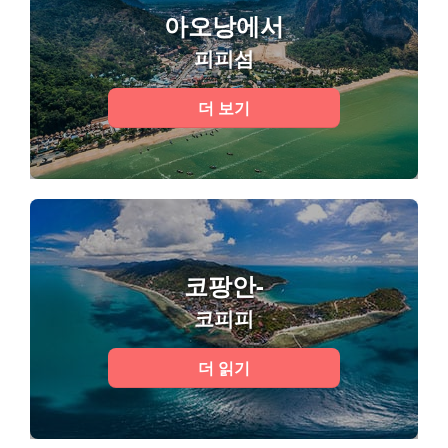
아오낭에서
피피섬
더 보기
코팡안-
코피피
더 읽기