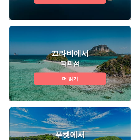
끄라비에서
피피섬
더 읽기
푸켓에서