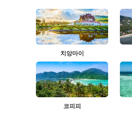
치앙마이
코피피