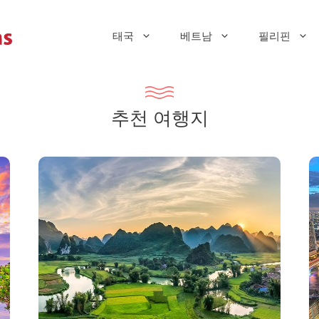
태국
베트남
필리핀
추천 여행지