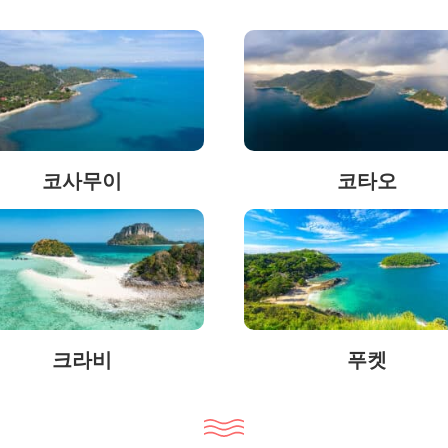
코사무이
코타오
크라비
푸켓