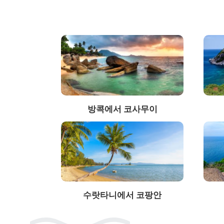
방콕에서 코사무이
수랏타니에서 코팡안