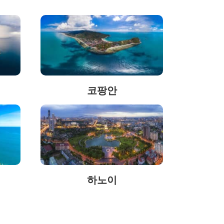
코팡안
하노이