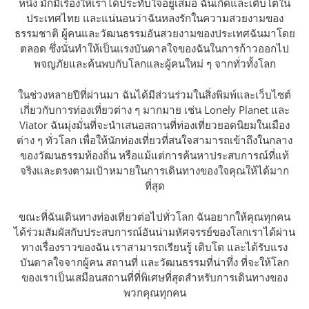
หนึ่ง มักมีเรื่องให้เราได้ประทับใจอยู่เสมอ ฉันเกิดและเติบโตใน
ประเทศไทย และแน่นอนว่าฉันหลงรักในความสวยงามของ
ธรรมชาติ ผู้คนและวัฒนธรรมอันสวยงามของประเทศฉันมาโดย
ตลอด ซึ่งนั่นทำให้เป็นแรงบันดาลใจของฉันในการก้าวออกไป
พจญภัยและค้นพบกับโลกและผู้คนใหม่ ๆ จากทั่วทั้งโลก
ในช่วงหลายปีที่ผ่านมา ฉันได้มีส่วนร่วมในสิ่งพิมพ์และเว็บไซต์
เกี่ยวกับการท่องเที่ยวต่าง ๆ มากมาย เช่น Lonely Planet และ
Viator ฉันมุ่งมั่นที่จะนำเสนอสถานที่ท่องเที่ยวยอดนิยมในเมือง
ต่าง ๆ ทั่วโลก เพื่อให้นักท่องเที่ยวที่สนใจสามารถเข้าถึงในกลาง
ของวัฒนธรรมท้องถิ่น หรือแม้แต่การค้นหาประสบการณ์ที่แท้
จริงและตรงตามเป้าหมายในการเดินทางของใจคุณให้ได้มาก
ที่สุด
ขณะที่ฉันเดินทางท่องเที่ยวต่อไปทั่วโลก ฉันอยากให้คุณทุกคน
ได้ร่วมสัมผัสกับประสบการณ์อันน่ามหัศจรรย์ของโลกเราได้ผ่าน
ทางเรื่องราวของฉัน เราสามารถเรียนรู้ เติบโต และได้รับแรง
บันดาลใจจากผู้คน สถานที่ และวัฒนธรรมที่น่าทึ่ง ที่จะให้โลก
ของเราเป็นเสมือนสถานที่ที่พิเศษที่สุดสำหรับการเดินทางของ
พวกคุณทุกคน