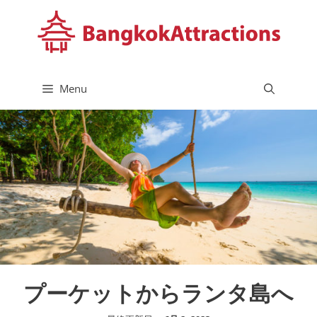
コ
ン
テ
ン
ツ
Menu
へ
ス
キ
ッ
プ
プーケットからランタ島へ