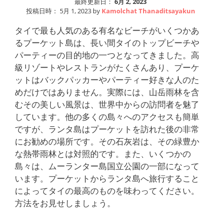
最終更新日：
6月 2, 2023
投稿日時：
5月 1, 2023
by
Kamolchat Thanaditsayakun
タイで最も人気のある有名なビーチがいくつかあ
るプーケット島は、長い間タイのトップビーチや
パーティーの目的地の一つとなってきました。高
級リゾートやレストランがたくさんあり、プーケ
ットはバックパッカーやパーティー好きな人のた
めだけではありません。実際には、山岳雨林を含
むその美しい風景は、世界中からの訪問者を魅了
しています。他の多くの島々へのアクセスも簡単
ですが、ランタ島はプーケットを訪れた後の非常
にお勧めの場所です。その石灰岩は、その緑豊か
な熱帯雨林とは対照的です。また、いくつかの
島々は、ムーランター島国立公園の一部になって
います。プーケットからランタ島へ旅行すること
によってタイの最高のものを味わってください。
方法をお見せしましょう。