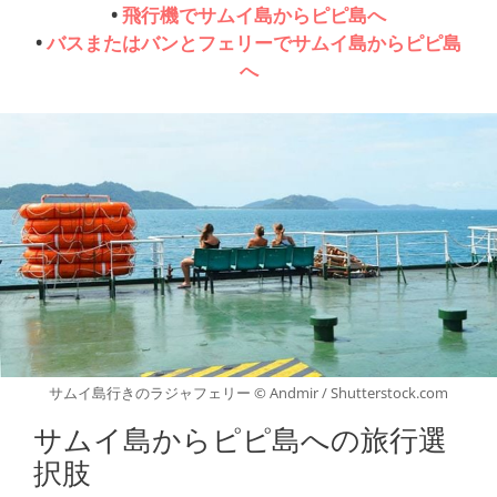
•
飛行機でサムイ島からピピ島へ
•
バスまたはバンとフェリーでサムイ島からピピ島
へ
サムイ島行きのラジャフェリー © Andmir / Shutterstock.com
サムイ島からピピ島への旅行選
択肢