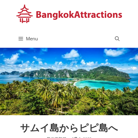
コ
ン
テ
ン
ツ
Menu
へ
ス
キ
ッ
プ
サムイ島からピピ島へ