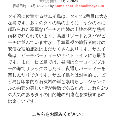
最終更新日：
6月 2, 2023
投稿日時：
4月 18, 2023
by
Kamolchat Thanaditsayakun
タイ湾に位置するサムイ島は、タイで2番目に大き
な島です。多くのタイの島のように、ヤシの木に
縁取られた豪華なビーチと内陸の山地の密な熱帯
雨林で知られています。高級リゾートとスパがビ
ーチに並んでいますが、予算重視の旅行者向けの
安価な宿泊施設はまだたくさんあります。サムイ
島は、ビーチパーティーやナイトライフにも最適
です。また、ピピ島では、昼間はターコイズブル
ーの海でリラックスしたり、夜通しパーティーを
楽しんだりできます。サムイ島とは対照的に、ピ
ピ島は印象的な石灰岩の崖と素晴らしいジャング
ルの内部の美しい湾が特徴であるため、これら2つ
の人気のあるタイの目的地の相違点を探検するの
は楽しいです。
こちらをお読みください：