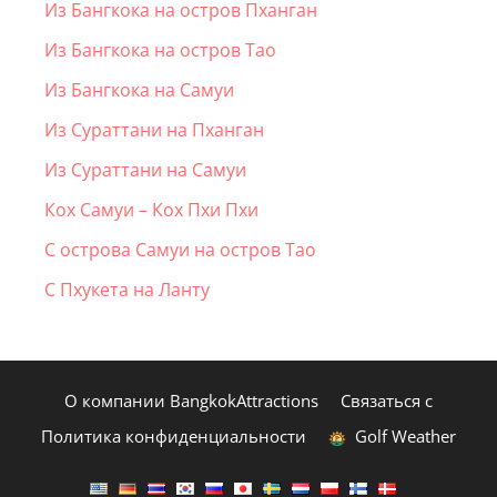
Из Бангкока на остров Пханган
Из Бангкока на остров Тао
Из Бангкока на Самуи
Из Сураттани на Пханган
Из Сураттани на Самуи
Кох Самуи – Кох Пхи Пхи
С острова Самуи на остров Тао
С Пхукета на Ланту
О компании BangkokAttractions
Связаться с
Политика конфиденциальности
Golf Weather