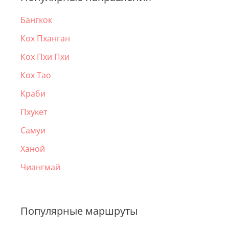
Бангкок
Кох Пханган
Кох Пхи Пхи
Кох Тао
Краби
Пхукет
Самуи
Ханой
Чиангмай
Популярные маршруты