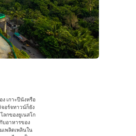
อง เกาะปีนังหรือ
่จอร์จทาวน์ก็ยัง
รดกโลกของยูเนสโก
านกับอาหารของ
คนเพลิดเพลินใน