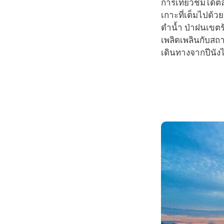
การเที่ยวชมได้ตล
เกาะที่เต็มไปด้ว
ดำน้ำ ป่าฝนเขตร
เพลิดเพลินกับสถ
เดินทางจากปีนังไป