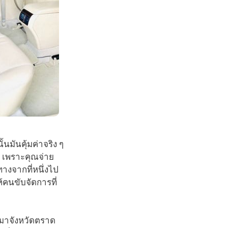
นมันคุ้มค่าจริง ๆ
 เพราะคุณจ่าย
างจากที่หนึ่งไป
้คนขับจัดการที่
พมาจังหวัดตราด