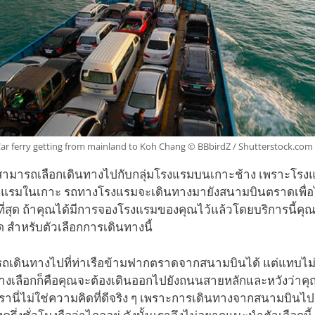
ar ferry getting from mainland to Koh Chang © BBbirdZ / Shutterstock.com
สามารถเลือกเดินทางไปกับกลุ่มโรงแรมบนเกาะช้าง เพราะโรงแ
รงแรมในเกาะ รถทางโรงแรมจะเดินทางมายังสนามบินตราดเพื่
วกที่สุด ถ้าคุณได้มีการจองโรงแรมของคุณไว้แล้วโดยบริการนี้คุณ
ด สำหรับตัวเลือกการเดินทางนี้
รถเดินทางไปที่ท่าเรือข้ามฟากตราดจากสนามบินได้ แต่แทบไม่มี
ทางเลือกก็คือคุณจะต้องเดินออกไปยังถนนสายหลักและหวังว่าค
่อเรานี่ไม่ใช่ความคิดที่ดีจริง ๆ เพราะการเดินทางจากสนามบินไป