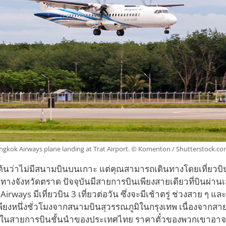
ngkok Airways plane landing at Trat Airport. © Komenton / Shutterstock.c
างต้นว่าไม่มีสนามบินบนเกาะ แต่คุณสามารถเดินทางโดยเที่ยวบิ
างจังหวัดตราด ปัจจุบันมีสายการบินเพียงสายเดียวที่บินผ่าน
rways มีเที่ยวบิน 3 เที่ยวต่อวัน ซึ่งจะมีเช้าตรู่ ช่วงสาย ๆ และ
พียงหนึ่งชั่วโมงจากสนามบินสุวรรณภูมิในกรุงเทพ เนื่องจากส
่งในสายการบินชั้นนำของประเทศไทย ราคาตั๋วของพวกเขาอาจเป