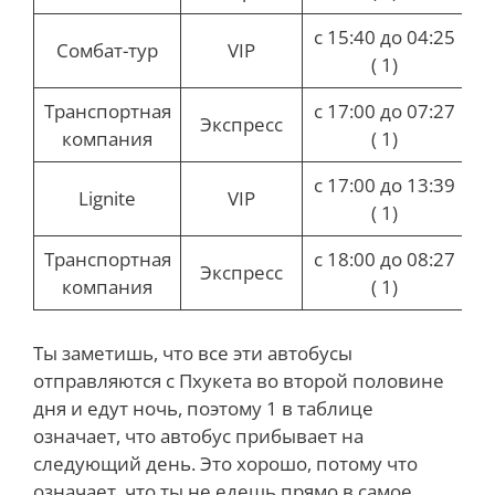
с 15:40 до 04:25
Сомбат-тур
VIP
( 1)
ч
Транспортная
с 17:00 до 07:27
Экспресс
компания
( 1)
ч
с 17:00 до 13:39
Lignite
VIP
( 1)
ч
Транспортная
с 18:00 до 08:27
Экспресс
компания
( 1)
ч
Ты заметишь, что все эти автобусы
отправляются с Пхукета во второй половине
дня и едут ночь, поэтому 1 в таблице
означает, что автобус прибывает на
следующий день. Это хорошо, потому что
означает, что ты не едешь прямо в самое