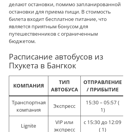
делают остановки, помимо запланированной
остановки для приема пищи. В стоимость
билета входит бесплатное питание, что
является приятным бонусом для
путешественников с ограниченным
бюджетом.
Расписание автобусов из
Пхукета в Бангкок
ТИП
ОТПРАВЛЕНИЕ
КОМПАНИЯ
В
АВТОБУСА
/ ПРИБЫТИЕ
Транспортная
15:30 – 05:57 (
Экспресс
компания
1)
ч
VIP или
с 15:30 до 12:09
Lignite
экспресс
( 1)
ч