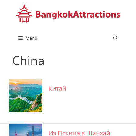
Skip
to
content
Menu
China
Китай
Из Пекина в Шанхай