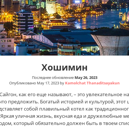
Хошимин
Последнее обновление
May 26, 2023
Опубликовано
May 17, 2023
by
Kamolchat Thanaditsayakun
айгон, как его еще называют, – это увлекательное н
что предложить. Богатый историей и культурой, это
дставляет собой плавильный котел как традиционного
 Яркая уличная жизнь, вкусная еда и дружелюбные м
родом, который обязательно должен быть в твоем спи