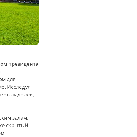
том президента
о
ом для
е. Исследуя
знь лидеров,
ским залам,
же скрытый
ом