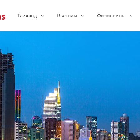
Таиланд
Вьетнам
Филиппины