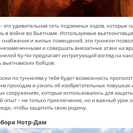
– это удивительная сеть подземных ходов, которые с
 в войне во Вьетнаме. Используемые вьетконговцам
й снабжения и жилых помещений, эти туннели позво
 незамеченными и совершать внезапные атаки на вр
нелей Ку-Чи предлагает интригующий взгляд на нах
 вьетнамских бойцов.
рсии по туннелям у тебя будет возможность проползт
им проходам и узнать об изобретательных ловушках 
х сооружениях, которые использовались для защиты
 опыт – не только приключение, но и важный урок о 
люди, чтобы защитить свою родину.
обора Нотр-Дам