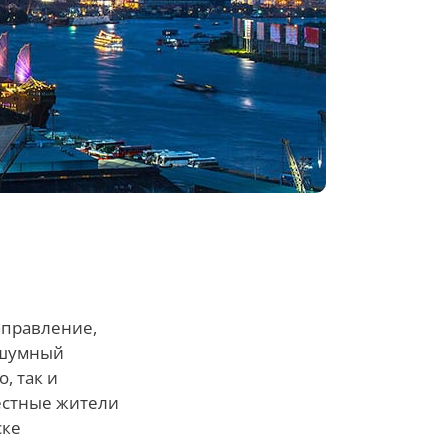
аправление,
т шумный
, так и
естные жители
ске