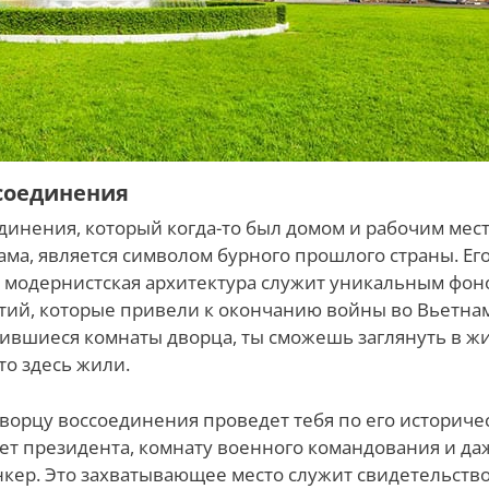
соединения
динения, который когда-то был домом и рабочим мес
ма, является символом бурного прошлого страны. Ег
 модернистская архитектура служит уникальным фон
тий, которые привели к окончанию войны во Вьетнам
ившиеся комнаты дворца, ты сможешь заглянуть в жи
то здесь жили.
ворцу воссоединения проведет тебя по его историче
ет президента, комнату военного командования и да
кер. Это захватывающее место служит свидетельств