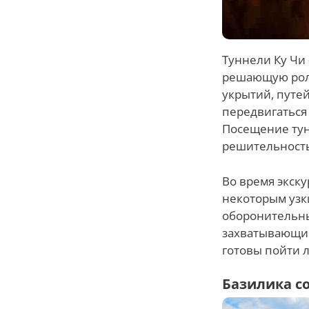
Туннели Ку Чи 
решающую роль
укрытий, путе
передвигаться
Посещение тун
решительность
Во время экску
некоторым узк
оборонительны
захватывающий
готовы пойти 
Базилика с