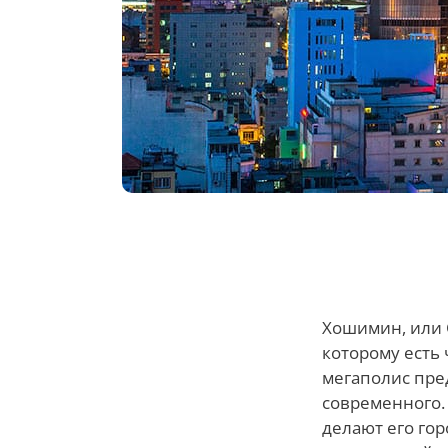
Хошимин, или С
которому есть 
мегаполис пре
современного.
делают его го