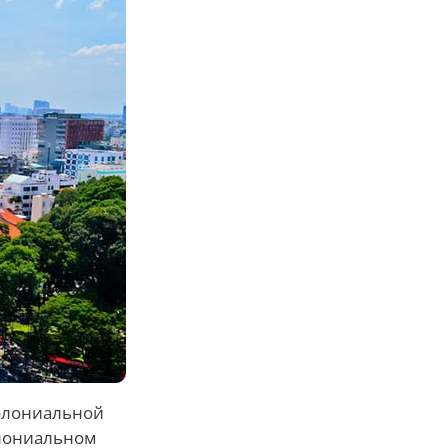
колониальной
олониальном