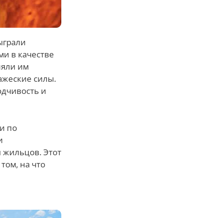
ыграли
и в качестве
ляли им
ажеские силы.
одчивость и
и по
и
 жильцов. Этот
том, на что