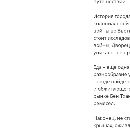
путешествий.
История города
колониальной 
войны во Вьет
стоит исследо
войны, Дворец
уникальное пр
Еда – еще одн
разнообразие 
городе найдётс
и обжигающего
рынке Бен Тха
ремесел.
Наконец, не с
крышах, оживл