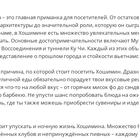
 – это главная приманка для посетителей. От остатко
архитектуры до значительной роли, которую он сыгр
наме, в Хошимине есть множество увлекательных мес
вать. Основные достопримечательности включают Му
 Воссоединения и туннели Ку Чи. Каждый из этих объ
едставление о прошлом города и стойкости вьетнамс
а причина, по которой стоит посетить Хошимин. Драз
уличной еды обязательно порадует твои вкусовые ре
я что-то на любой вкус – от горячих мисок фо до сэн
 барбекю. Не упусти шанс попробовать блюда на о
нь, где ты также можешь приобрести сувениры и изд
тоит упускать и ночную жизнь Хошимина. Множество 
ённых клубов и непринуждённых пивных – каждому 