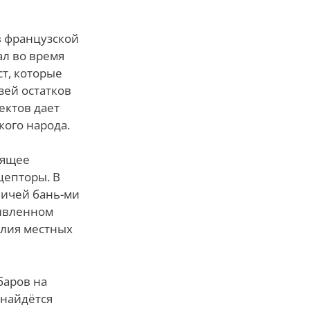
в французской
ал во время
т, которые
зей остатков
ектов дает
кого народа.
нящее
цепторы. В
двичей бань-ми
живленном
елия местных
баров на
найдётся