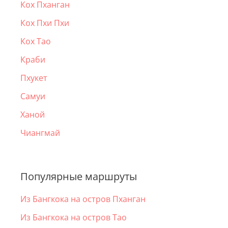
Кох Пханган
Кох Пхи Пхи
Кох Тао
Краби
Пхукет
Самуи
Ханой
Чиангмай
Популярные маршруты
Из Бангкока на остров Пханган
Из Бангкока на остров Тао