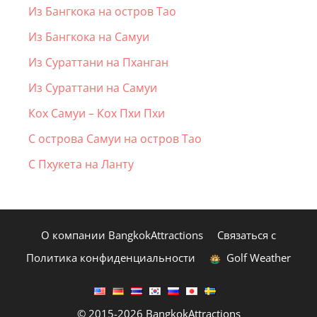
Из Бангкока на остров Тао
Из Бангкока на Самуи
Из Сураттани на Пханган
Из Сураттани на Самуи
Кох Самуи – Кох Пхи Пхи
С острова Самуи на остров Тао
С Пхукета на Ланту
О компании BangkokAttractions
Связаться с
Политика конфиденциальности
Golf Weather
© 2015-2026 BangkokAttractions