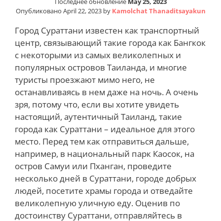
Последнее обновление
May 25, 2023
Опубликовано
April 22, 2023
by
Kamolchat Thanaditsayakun
Город Сураттани известен как транспортный
центр, связывающий такие города как Бангкок
с некоторыми из самых великолепных и
популярных островов Таиланда, и многие
туристы проезжают мимо него, не
останавливаясь в нем даже на ночь. А очень
зря, потому что, если вы хотите увидеть
настоящий, аутентичный Таиланд, такие
города как Сураттани – идеальное для этого
место. Перед тем как отправиться дальше,
например, в национальный парк Каосок, на
остров Самуи или Пханган, проведите
несколько дней в Сураттани, городе добрых
людей, посетите храмы города и отведайте
великолепную уличную еду. Оценив по
достоинству Сураттани, отправляйтесь в