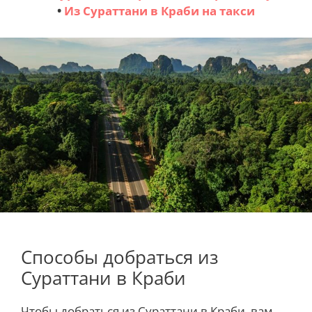
•
Из Сураттани в Краби на такси
Способы добраться из
Сураттани в Краби
Чтобы добраться из Сураттани в Краби, вам