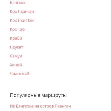
Бангкок
Кох Пханган
Кох Пхи Пхи
Кох Тао
Краби
Пхукет
Самуи
Ханой
Чиангмай
Популярные маршруты
Из Бангкока на остров Пханган