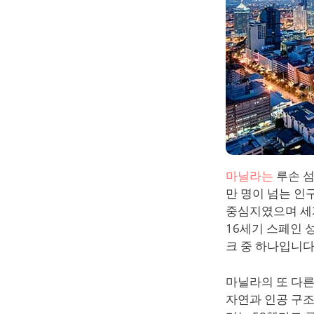
마닐라는
루손 섬
만 명이 넘는 인
중심지였으며 세
16세기 스페인 
크 중 하나입니다
마닐라의 또 다른
자연과 인공 구조