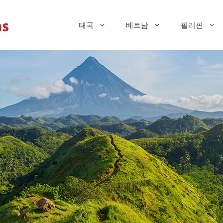
태국
베트남
필리핀