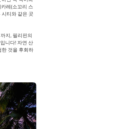
카레카레(소꼬리 스
 시티와 같은 곳
까지, 필리핀의
입니다! 자연 산
험한 것을 후회하