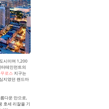
시이며 1,200
 엔터테인먼트의
라무로스
지구는
중심지였던 랜드마
아름다운 만으로,
웅 호세 리잘을 기