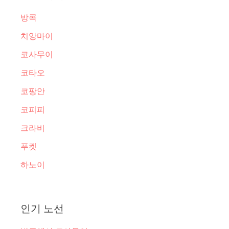
방콕
치앙마이
코사무이
코타오
코팡안
코피피
크라비
푸켓
하노이
인기 노선