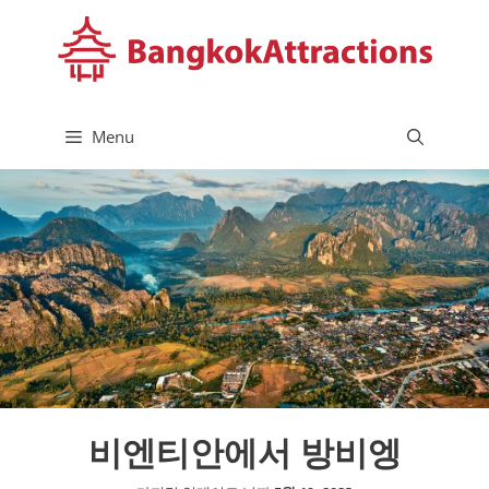
컨
텐
츠
로
건
Menu
너
뛰
기
비엔티안에서 방비엥