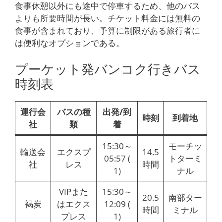
食事休憩以外にも途中で停車するため、他のバス
よりも所要時間が長い。チケット料金には無料の
食事が含まれており、予算に制限がある旅行者に
は便利なオプションである。
プーケット発バンコク行きバス
時刻表
運行会
バスの種
出発/到
時刻
到着地
社
類
着
15:30～
モーチッ
輸送会
エクスプ
14.5
05:57 (
トターミ
社
レス
時間
1)
ナル
VIPまた
15:30～
20.5
南部ター
褐炭
はエクス
12:09 (
時間
ミナル
プレス
1)