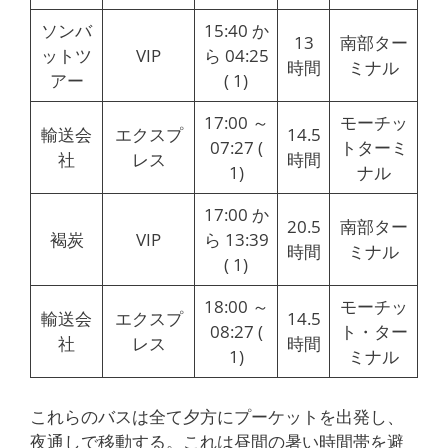
ソンバ
15:40 か
13
南部ター
ットツ
VIP
ら 04:25
時間
ミナル
アー
( 1)
17:00 ～
モーチッ
輸送会
エクスプ
14.5
07:27 (
トターミ
社
レス
時間
1)
ナル
17:00 か
20.5
南部ター
褐炭
VIP
ら 13:39
時間
ミナル
( 1)
18:00 ～
モーチッ
輸送会
エクスプ
14.5
08:27 (
ト・ター
社
レス
時間
1)
ミナル
これらのバスは全て夕方にプーケットを出発し、
夜通しで移動する。これは昼間の暑い時間帯を避