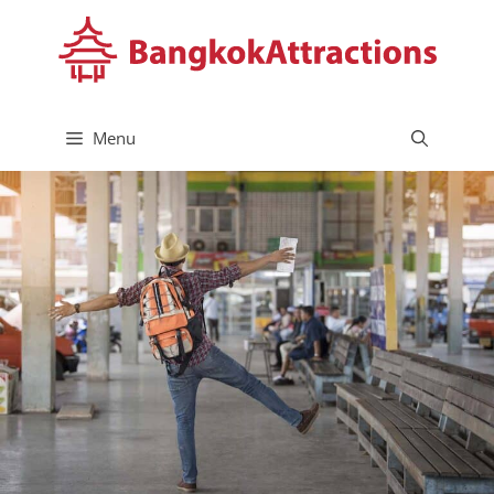
コ
ン
テ
ン
ツ
Menu
へ
ス
キ
ッ
プ