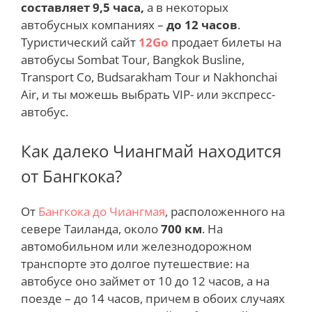
составляет 9,5 часа,
а в некоторых
автобусных компаниях –
до 12 часов
.
Туристический сайт
12Go
продает билеты на
автобусы Sombat Tour, Bangkok Busline,
Transport Co, Budsarakham Tour и Nakhonchai
Air, и ты можешь выбрать VIP- или экспресс-
автобус.
Как далеко Чиангмай находится
от Бангкока?
От
Бангкока до Чиангмая
, расположенного на
севере Таиланда, около
700 км
. На
автомобильном или железнодорожном
транспорте это долгое путешествие: на
автобусе оно займет от 10 до 12 часов, а на
поезде – до 14 часов, причем в обоих случаях