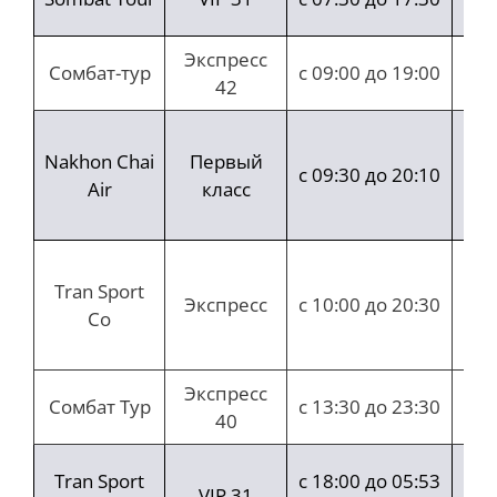
ча
Экспресс
Сомбат-тур
с 09:00 до 19:00
42
ча
Nakhon Chai
Первый
ча
с 09:30 до 20:10
Air
класс
ми
Tran Sport
ча
Экспресс
с 10:00 до 20:30
Co
ми
Экспресс
Сомбат Тур
с 13:30 до 23:30
40
ча
Tran Sport
с 18:00 до 05:53
VIP 31
ча