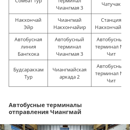
Сомбат Тур
терминал
Чатучак
Чиангмая 3
Накхончай
Чиангмай
Станция
Эйр
Накхончайир
Накхончайир
Автобусная
Автобусный
Автобусный
линия
терминал
терминал Мо
Бангкока
Чиангмая 3
Чит
Автобусный
Будсаракхам
Чиангмайская
терминал Мо
Тур
аркада 2
Чит
Автобусные терминалы
отправления Чиангмай