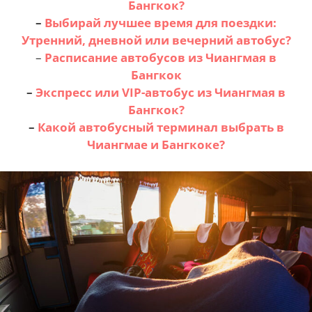
Бангкок?
–
Выбирай лучшее время для поездки:
Утренний, дневной или вечерний автобус?
–
Расписание автобусов из Чиангмая в
Бангкок
–
Экспресс или VIP-автобус из Чиангмая в
Бангкок?
–
Какой автобусный терминал выбрать в
Чиангмае и Бангкоке?