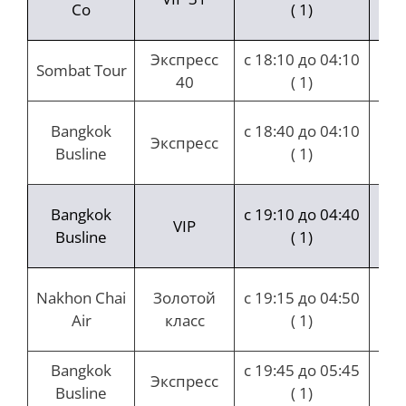
Co
( 1)
5
Экспресс
с 18:10 до 04:10
Sombat Tour
40
( 1)
ча
9 ч
Bangkok
с 18:40 до 04:10
Экспресс
Busline
( 1)
ми
9 ч
Bangkok
с 19:10 до 04:40
VIP
Busline
( 1)
ми
9 ч
Nakhon Chai
Золотой
с 19:15 до 04:50
Air
класс
( 1)
ми
Bangkok
с 19:45 до 05:45
Экспресс
Busline
( 1)
ча