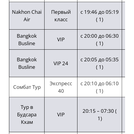
9 ч
Nakhon Chai
Первый
с 19:46 до 05:19
Air
класс
( 1)
ми
Bangkok
с 20:00 до 06:30
VIP
Busline
( 1)
ча
9 ч
Bangkok
с 20:05 до 05:35
VIP 24
Busline
( 1)
ми
Экспресс
с 20:10 до 06:10
Сомбат Тур
40
( 1)
ча
Тур в
20:15 – 07:30 (
ча
Будсара
VIP
1)
Кхам
ми