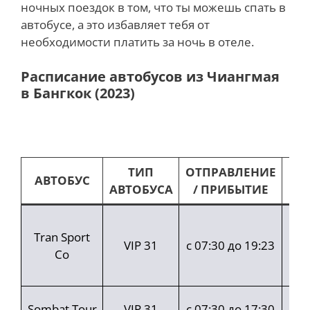
ночных поездок в том, что ты можешь спать в
автобусе, а это избавляет тебя от
необходимости платить за ночь в отеле.
Расписание автобусов из Чиангмая
в Бангкок (2023)
ТИП
ОТПРАВЛЕНИЕ
АВТОБУС
ВР
АВТОБУСА
/ ПРИБЫТИЕ
Tran Sport
ча
VIP 31
с 07:30 до 19:23
Co
ми
Sombat Tour
VIP 31
с 07:30 до 17:30