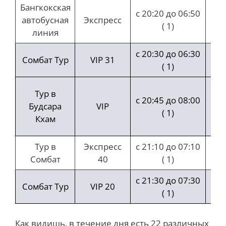
Бангкокская
с 20:20 до 06:50
автобусная
Экспресс
( 1)
ча
линия
с 20:30 до 06:30
Сомбат Тур
VIP 31
( 1)
ча
Тур в
с 20:45 до 08:00
ча
Будсара
VIP
( 1)
Кхам
ми
Тур в
Экспресс
с 21:10 до 07:10
Сомбат
40
( 1)
ча
с 21:30 до 07:30
Сомбат Тур
VIP 20
( 1)
ча
Как видишь, в течение дня есть 22 различных