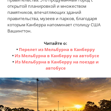
открытой планировкой и множеством
памятников, впечатляющих зданий
правительства, музеев и парков, благодаря
которым Канберра напоминает столицу США
Вашингтон.
Читайте о:
•
Перелет из Мельбурна в Канберру
•
Из Мельбурна в Канберру на автобусе
•
Из Мельбурна в Канберру на поезде и
автобусе