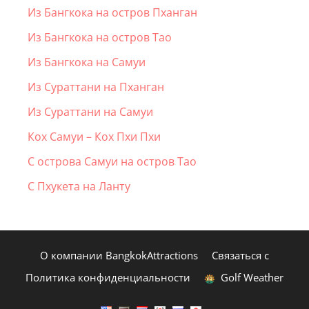
Из Бангкока на остров Пханган
Из Бангкока на остров Тао
Из Бангкока на Самуи
Из Сураттани на Пханган
Из Сураттани на Самуи
Кох Самуи – Кох Пхи Пхи
С острова Самуи на остров Тао
С Пхукета на Ланту
О компании BangkokAttractions
Связаться с
Политика конфиденциальности
Golf Weather