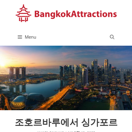
컨
텐
츠
로
건
Menu
너
뛰
기
조호르바루에서 싱가포르