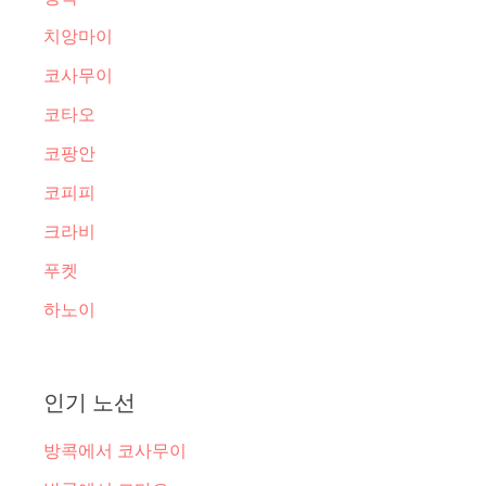
치앙마이
코사무이
코타오
코팡안
코피피
크라비
푸켓
하노이
인기 노선
방콕에서 코사무이