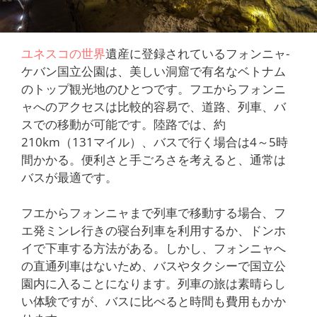
ユネスコの世界
遺産に登録されているフォンニャ-
ケバン国立公園は、美しい洞窟で有名なベトナム
のトップ観光地のひとつです。フエからフォンニ
ャへのアクセスは比較的容易で、道路、列車、バ
スでの移動が可能です。陸路では、約
210km（131マイル）、バスで行く場合は4～5時
間かかる。便利さと手ごろさを考えると、通常は
バスが最適です。
フエからフォンニャまで列車で移動する場合、フ
エ発ミンレ行きの寝台列車を利用するか、ドンホ
イで下車する方法がある。しかし、フォンニャへ
の直通列車はないため、バスやタクシーで国立公
園内に入ることになります。列車の旅は素晴らし
い体験ですが、バスに比べると時間も費用もかか