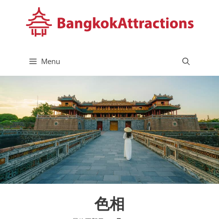
コ
ン
テ
ン
ツ
Menu
へ
ス
キ
ッ
プ
色相