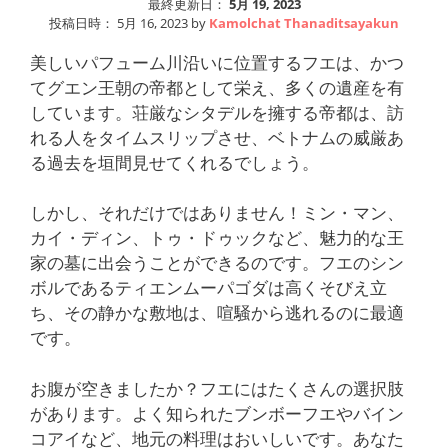
最終更新日：
5月 19, 2023
投稿日時：
5月 16, 2023
by
Kamolchat Thanaditsayakun
美しいパフューム川沿いに位置するフエは、かつ
てグエン王朝の帝都として栄え、多くの遺産を有
しています。荘厳なシタデルを擁する帝都は、訪
れる人をタイムスリップさせ、ベトナムの威厳あ
る過去を垣間見せてくれるでしょう。
しかし、それだけではありません！ミン・マン、
カイ・ディン、トゥ・ドゥックなど、魅力的な王
家の墓に出会うことができるのです。フエのシン
ボルであるティエンムーパゴダは高くそびえ立
ち、その静かな敷地は、喧騒から逃れるのに最適
です。
お腹が空きましたか？フエにはたくさんの選択肢
があります。よく知られたブンボーフエやバイン
コアイなど、地元の料理はおいしいです。あなた