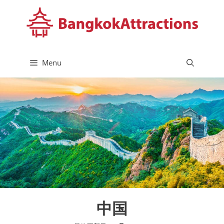
コ
ン
テ
ン
ツ
Menu
へ
ス
キ
ッ
プ
中国