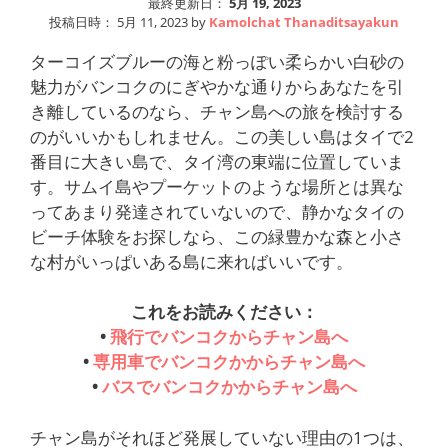
最終更新日：
5月 19, 2023
投稿日時：
5月 11, 2023
by
Kamolchat Thanaditsayakun
ターコイズブルーの海と粉っぽい柔らかい白砂の
魅力がバンコクのにぎやかな通りからあなたを引
き離しているのなら、チャン島への旅を検討する
のがいいかもしれません。この美しい島はタイで2
番目に大きい島で、タイ湾の東端に位置していま
す。サムイ島やプーケットのような場所とは異な
ってあまり発達されていないので、静かなタイの
ビーチ体験をお探しなら、この緑豊かな森と小さ
な村がいっぱいある島に来ればいいです。
これをお読みください：
•
飛行でバンコクからチャン島へ
•
専用車でバンコクかからチャン島へ
•
バスでバンコクかからチャン島へ
チャン島がそれほど発展していない理由の1つは、