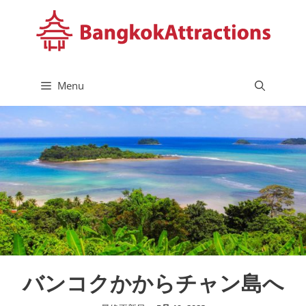
コ
ン
テ
ン
ツ
Menu
へ
ス
キ
ッ
プ
バンコクかからチャン島へ