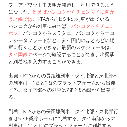
プ・アピワット中央駅が開通し、利用できるよう
になった。
例えばバンコクからチェンマイに向か
う北線では
、KTAから1日5本の列車が出ている。
バンコクから列車に乗れば、
バンコクからチュン
ポン
、バンコクからスラタニ、バンコクからナコ
ンシータマラートなど、タイ国内のほとんどの場
所に行くことができる。最新のスケジュールは、
タイ国鉄の
ページで確認することができ、出発駅
と到着地を入力することができる。
出発：KTAからの長距離列車：タイ北部と東北部へ
の列車は、1番と2番のプラットフォームから出発
する。タイ南部への列車は7番と8番線から出発す
る。
到着：KTAからの長距離列車：タイ北部・東北部行
きは5・6番線ホームに到着する。タイ南部からの
列車は、11と12のプラットフォームに到着する。