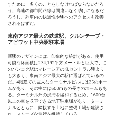
すために、多くのことをしなければならないだろ
う。高速の都市間路線は間違いなく助けになるだ
ろうし、列車内の快適性や駅へのアクセスも改善
されるはずだ。
東南アジア最大の鉄道駅、クルンテープ・
アピワット中央駅駐車場
新駅のデザインには、印象的な統計がある。使用
可能な床面積は274,192平方メートルと巨大で、こ
のバンコク駅はマレーシアのKLセントラル駅より
も大きく、東南アジア最大の駅に選ばれているの
だ。4階建ての巨大なターミナルビルには26のホー
ムがあり、その中には600mもの長さのホームもあ
る。ターミナル外の渋滞を緩和するため、1600台
以上の車を収容できる地下駐車場があり、ターミ
ナルとともに、隣接する土地に整備工場が建設さ
れ、スムーズな運行を維持している。