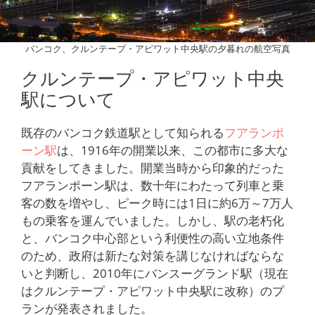
バンコク、クルンテープ・アピワット中央駅の夕暮れの航空写真
クルンテープ・アピワット中央
駅について
既存のバンコク鉄道駅として知られる
フアランポ
ーン駅
は、1916年の開業以来、この都市に多大な
貢献をしてきました。開業当時から印象的だった
フアランポーン駅は、数十年にわたって列車と乗
客の数を増やし、ピーク時には1日に約6万～7万人
もの乗客を運んでいました。しかし、駅の老朽化
と、バンコク中心部という利便性の高い立地条件
のため、政府は新たな対策を講じなければならな
いと判断し、2010年にバンスーグランド駅（現在
はクルンテープ・アピワット中央駅に改称）のプ
ランが発表されました。