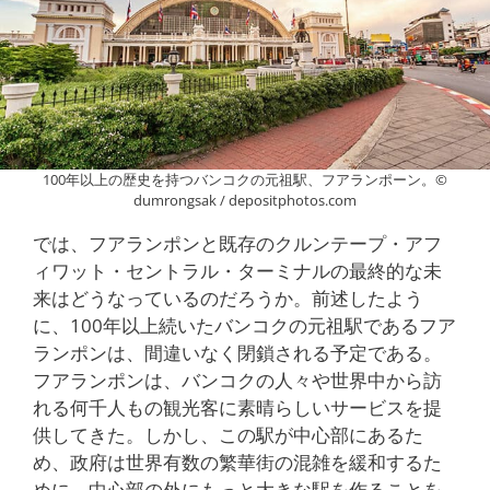
100年以上の歴史を持つバンコクの元祖駅、フアランポーン。©
dumrongsak / depositphotos.com
では、フアランポンと既存のクルンテープ・アフ
ィワット・セントラル・ターミナルの最終的な未
来はどうなっているのだろうか。前述したよう
に、100年以上続いたバンコクの元祖駅であるフア
ランポンは、間違いなく閉鎖される予定である。
フアランポンは、バンコクの人々や世界中から訪
れる何千人もの観光客に素晴らしいサービスを提
供してきた。しかし、この駅が中心部にあるた
め、政府は世界有数の繁華街の混雑を緩和するた
めに、中心部の外にもっと大きな駅を作ることを