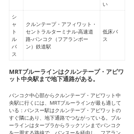
い
シ
ャ
クルンテープ・アフィワット・
ト
セントラルターミナル-高速道
低床バ
ル
路-バンコク（フアランポー
ス
バ
ン）鉄道駅
ス
MRTブルーラインはクルンテープ・アピワ
ット中央駅まで地下通路がある。
バンコク中心部からクルンテープ・アピワット中
央駅に行くには、MRTブルーラインが最も適して
いる：バンスー駅はクルンテープ・アピワットの
すぐ隣にあり、地下通路でつながっている。ブル
ーラインはタープラからラックソンまでバンコク
を一周する路線で、バンスーを経由し、フアラン