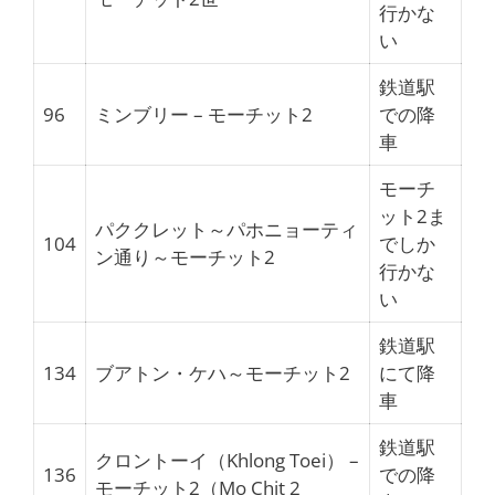
行かな
い
鉄道駅
96
ミンブリー – モーチット2
での降
車
モーチ
ット2ま
パククレット～パホニョーティ
104
でしか
ン通り～モーチット2
行かな
い
鉄道駅
134
ブアトン・ケハ～モーチット2
にて降
車
鉄道駅
クロントーイ（Khlong Toei） –
136
での降
モーチット2（Mo Chit 2