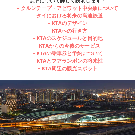
以下について詳しく説明します：
– クルンテープ・アピワット中央駅について
– タイにおける将来の高速鉄道
– KTAのデザイン
–
KTAへの行き方
– KTAの
スケジュールと目的地
– KTAからの
今後のサービス
– KTAの
乗車券と予約について
– KTAと
フアランポンの将来性
– KTA
周辺の観光スポット