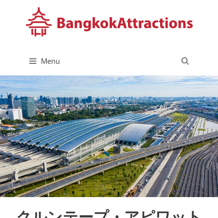
コ
ン
テ
ン
ツ
Menu
へ
ス
キ
ッ
プ
クルンテープ・アピワット