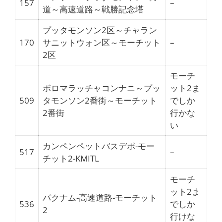
157
–
道～高速道路～戦勝記念塔
プッタモンソン2区～チャラン
170
サニットウォン区～モーチット
–
2区
モーチ
ボロマラッチャコンナニ～プッ
ット2ま
509
タモンソン2番街～モーチット
でしか
2番街
行かな
い
カンペンペットバスデポ-モー
517
–
チット2-KMITL
モーチ
ット2ま
パクナム-高速道路-モーチット
536
でしか
2
行けな